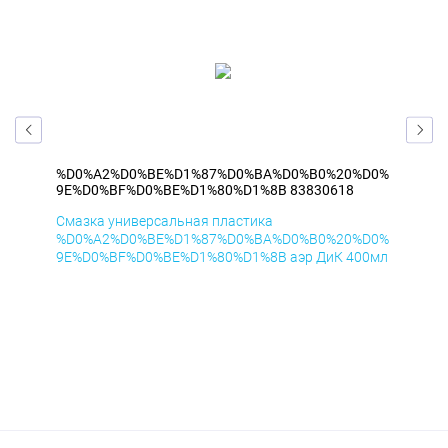
D0%
%D0%A2%D0%BE%D1%87%D0%BA%D0%B0%20%D0%
%D
9E%D0%BF%D0%BE%D1%80%D1%8B 83830618
9E
Смазка универсальная пластика
Сма
D0%
%D0%A2%D0%BE%D1%87%D0%BA%D0%B0%20%D0%
%D
0мл
9E%D0%BF%D0%BE%D1%80%D1%8B аэр ДиК 400мл
9E