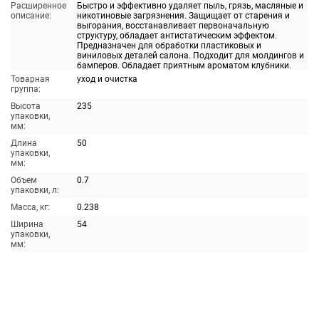
Расширенное
Быстро и эффективно удаляет пыль, грязь, масляные и
описание:
никотиновые загрязнения. Защищает от старения и
выгорания, восстанавливает первоначальную
структуру, обладает антистатическим эффектом.
Предназначен для обработки пластиковых и
виниловых деталей салона. Подходит для молдингов и
бамперов. Обладает приятным ароматом клубники.
Товарная
уход и очистка
группа:
Высота
235
упаковки,
мм:
Длина
50
упаковки,
мм:
Объем
0.7
упаковки, л:
Масса, кг:
0.238
Ширина
54
упаковки,
мм: