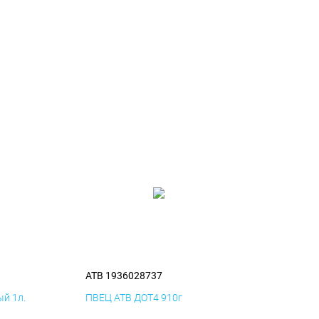
ATB 1936028737
й 1л.
ПВЕЦ ATB ДОТ4 910г