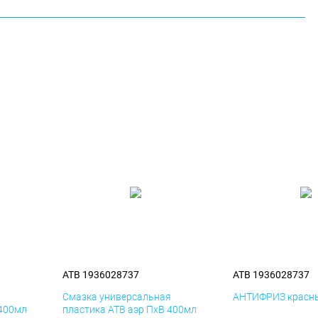
ATB 1936028737
ATB 1936028737
я
Смазка универсальная
АНТИФРИЗ красны
 400мл
пластика ATB аэр ПхВ 400мл