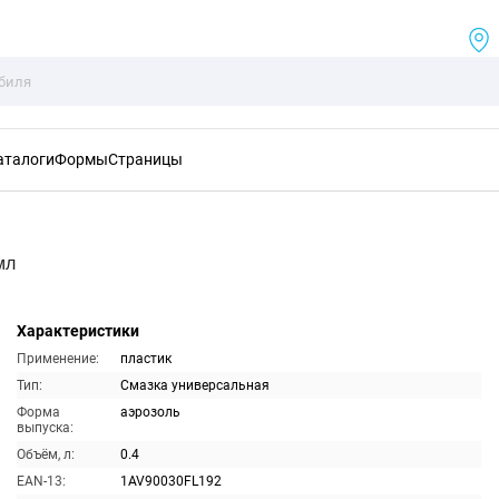
аталоги
Формы
Страницы
мл
Характеристики
Применение:
пластик
Тип:
Смазка универсальная
Форма
аэрозоль
выпуска:
Объём, л:
0.4
EAN-13:
1AV90030FL192