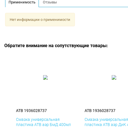
Применимость
Отзывы
Нет информации о применимости
Обратите внимание на сопутствующие товары:
ATB 1936028737
ATB 1936028737
Смазка универсальная
Смазка универсальна
пластика ATB аэр БмД 400мл
пластика ATB аэр ДиК