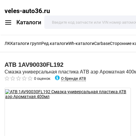
veles-auto36.ru
Каталоги
ЛК
Каталоги групп
Ред.каталоги
Wh-каталоги
Carbase
Сторонние к
ATB
1AV90030FL192
Смазка универсальная пластика ATB аэр Ароматная 400
О бренде ATB
0 оценок