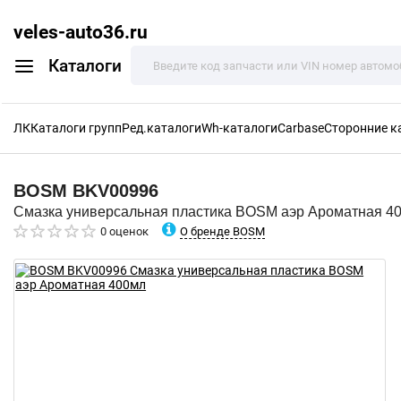
veles-auto36.ru
Каталоги
ЛК
Каталоги групп
Ред.каталоги
Wh-каталоги
Carbase
Сторонние к
BOSM
BKV00996
Смазка универсальная пластика BOSM аэр Ароматная 4
О бренде BOSM
0 оценок