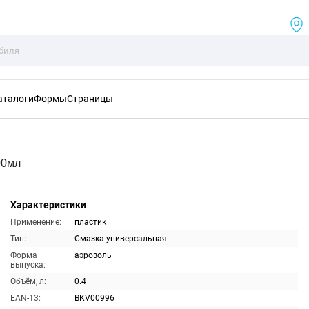
аталоги
Формы
Страницы
00мл
Характеристики
Применение:
пластик
Тип:
Смазка универсальная
Форма
аэрозоль
выпуска:
Объём, л:
0.4
EAN-13:
BKV00996