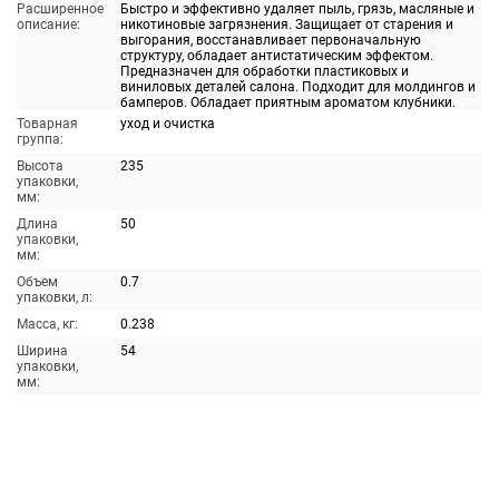
Расширенное
Быстро и эффективно удаляет пыль, грязь, масляные и
описание:
никотиновые загрязнения. Защищает от старения и
выгорания, восстанавливает первоначальную
структуру, обладает антистатическим эффектом.
Предназначен для обработки пластиковых и
виниловых деталей салона. Подходит для молдингов и
бамперов. Обладает приятным ароматом клубники.
Товарная
уход и очистка
группа:
Высота
235
упаковки,
мм:
Длина
50
упаковки,
мм:
Объем
0.7
упаковки, л:
Масса, кг:
0.238
Ширина
54
упаковки,
мм: