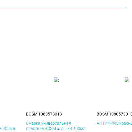
BOSM 1080573013
BOSM 108057301
я
Смазка универсальная
АНТИФРИЗ красны
К 400мл
пластика BOSM аэр ПхВ 400мл