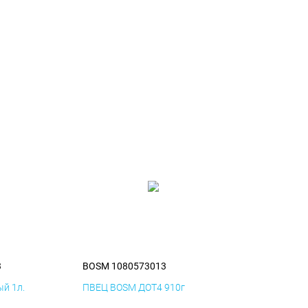
3
BOSM 1080573013
й 1л.
ПВЕЦ BOSM ДОТ4 910г