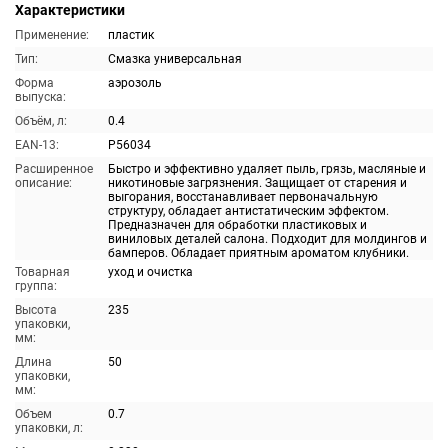
Характеристики
Применение:
пластик
Тип:
Смазка универсальная
Форма
аэрозоль
выпуска:
Объём, л:
0.4
EAN-13:
P56034
Расширенное
Быстро и эффективно удаляет пыль, грязь, масляные и
описание:
никотиновые загрязнения. Защищает от старения и
выгорания, восстанавливает первоначальную
структуру, обладает антистатическим эффектом.
Предназначен для обработки пластиковых и
виниловых деталей салона. Подходит для молдингов и
бамперов. Обладает приятным ароматом клубники.
Товарная
уход и очистка
группа:
Высота
235
упаковки,
мм:
Длина
50
упаковки,
мм:
Объем
0.7
упаковки, л: