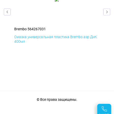
Brembo 564267031
Bre
БмД
Смазка универсальная пластика Brembo аэр ДиК
Сма
400мл
40
© Все права защищены.