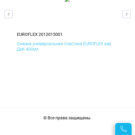
EUROFLEX 2012015001
EUR
р
Смазка универсальная пластика EUROFLEX аэр
Сма
ДиК 400мл
ПхВ
© Все права защищены.