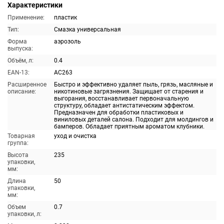
Характеристики
Применение:
пластик
Тип:
Смазка универсальная
Форма
аэрозоль
выпуска:
Объём, л:
0.4
EAN-13:
AC263
Расширенное
Быстро и эффективно удаляет пыль, грязь, масляные и
описание:
никотиновые загрязнения. Защищает от старения и
выгорания, восстанавливает первоначальную
структуру, обладает антистатическим эффектом.
Предназначен для обработки пластиковых и
виниловых деталей салона. Подходит для молдингов и
бамперов. Обладает приятным ароматом клубники.
Товарная
уход и очистка
группа:
Высота
235
упаковки,
мм:
Длина
50
упаковки,
мм:
Объем
0.7
упаковки, л: