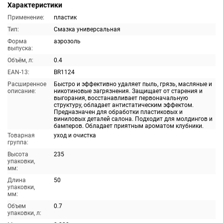
Характеристики
Применение:
пластик
Тип:
Смазка универсальная
Форма
аэрозоль
выпуска:
Объём, л:
0.4
EAN-13:
BR1124
Расширенное
Быстро и эффективно удаляет пыль, грязь, масляные и
описание:
никотиновые загрязнения. Защищает от старения и
выгорания, восстанавливает первоначальную
структуру, обладает антистатическим эффектом.
Предназначен для обработки пластиковых и
виниловых деталей салона. Подходит для молдингов и
бамперов. Обладает приятным ароматом клубники.
Товарная
уход и очистка
группа:
Высота
235
упаковки,
мм:
Длина
50
упаковки,
мм:
Объем
0.7
упаковки, л: