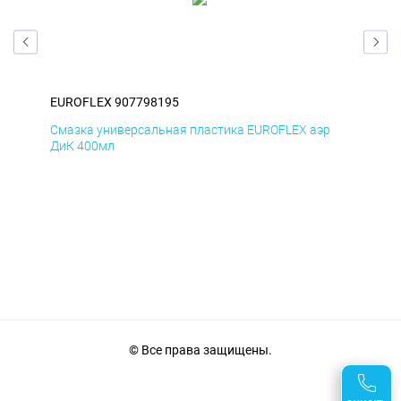
EUROFLEX 907798195
EUR
р
Смазка универсальная пластика EUROFLEX аэр
Сма
ДиК 400мл
ПхВ
© Все права защищены.