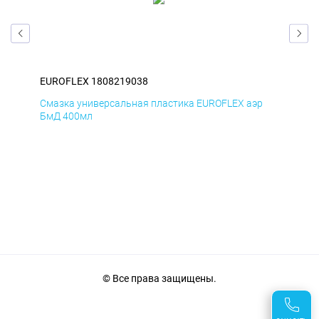
EUROFLEX 1808219038
EUR
Смазка универсальная пластика EUROFLEX аэр
Сма
БмД 400мл
ДиК
© Все права защищены.