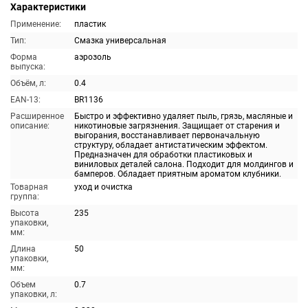
Характеристики
Применение:
пластик
Тип:
Смазка универсальная
Форма
аэрозоль
выпуска:
Объём, л:
0.4
EAN-13:
BR1136
Расширенное
Быстро и эффективно удаляет пыль, грязь, масляные и
описание:
никотиновые загрязнения. Защищает от старения и
выгорания, восстанавливает первоначальную
структуру, обладает антистатическим эффектом.
Предназначен для обработки пластиковых и
виниловых деталей салона. Подходит для молдингов и
бамперов. Обладает приятным ароматом клубники.
Товарная
уход и очистка
группа:
Высота
235
упаковки,
мм:
Длина
50
упаковки,
мм:
Объем
0.7
упаковки, л: