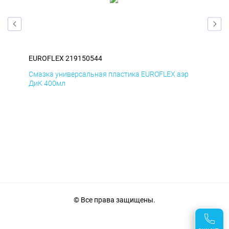
EUROFLEX 219150544
EUR
р
Смазка универсальная пластика EUROFLEX аэр
Сма
ДиК 400мл
ПхВ
© Все права защищены.