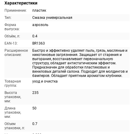
Характеристики
Применение:
пластик
Тип:
Смазка универсальная
Форма
аэрозоль
выпуска:
Объём, л:
0.4
EAN-13:
BR1363
Расширенное
Быстро и эффективно удаляет пыль, грязь, масляные и
описание:
никотиновые загрязнения. Защищает от старения и
выгорания, восстанавливает первоначальную
структуру, обладает антистатическим эффектом.
Предназначен для обработки пластиковых и
виниловых деталей салона. Подходит для молдингов и
бамперов. Обладает приятным ароматом клубники.
Товарная
уход и очистка
группа:
Высота
235
упаковки,
мм:
Длина
50
упаковки,
мм:
Объем
0.7
упаковки, л: