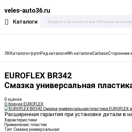
veles-auto36.ru
Каталоги
ЛК
Каталоги групп
Ред.каталоги
Wh-каталоги
Carbase
Сторонние 
EUROFLEX
BR342
Смазка универсальная пластик
0 оценок
О бренде EUROFLEX
Расширенная гарантия при установке детали в н
Характеристики
Применение:
пластик
Тип:
Смазка универсальная