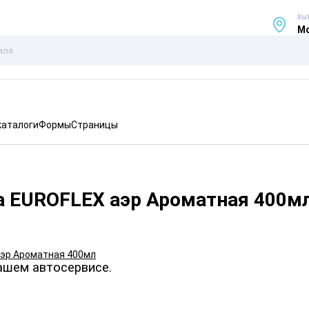
ВЫ
Мо
каталоги
Формы
Страницы
а EUROFLEX аэр Ароматная 400м
ашем автосервисе.