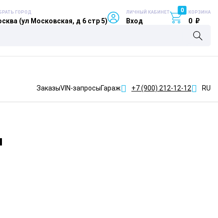
0
БРАТЬ ГОРОД
ЛИЧНЫЙ КАБИНЕТ
КОРЗИНА
сква (ул Московская, д 6 стр 5)
Вход
0
₽
Заказы
VIN-запросы
Гараж
+7 (900)
212-12-12
RU
л