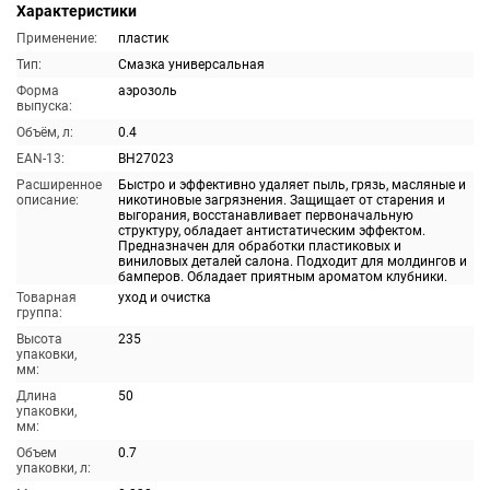
Характеристики
Применение:
пластик
Тип:
Смазка универсальная
Форма
аэрозоль
выпуска:
Объём, л:
0.4
EAN-13:
BH27023
Расширенное
Быстро и эффективно удаляет пыль, грязь, масляные и
описание:
никотиновые загрязнения. Защищает от старения и
выгорания, восстанавливает первоначальную
структуру, обладает антистатическим эффектом.
Предназначен для обработки пластиковых и
виниловых деталей салона. Подходит для молдингов и
бамперов. Обладает приятным ароматом клубники.
Товарная
уход и очистка
группа:
Высота
235
упаковки,
мм:
Длина
50
упаковки,
мм:
Объем
0.7
упаковки, л: