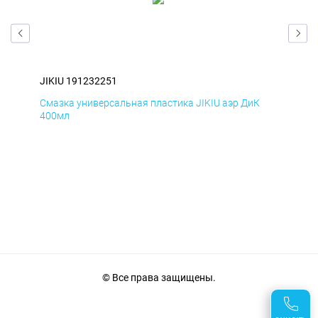
JIKIU 191232251
JIK
Смазка универсальная пластика JIKIU аэр ДиК
Сма
400мл
40
© Все права защищены.