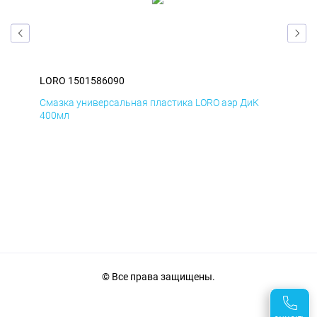
LORO 1501586090
LOR
Смазка универсальная пластика LORO аэр ДиК
Сма
400мл
40
© Все права защищены.