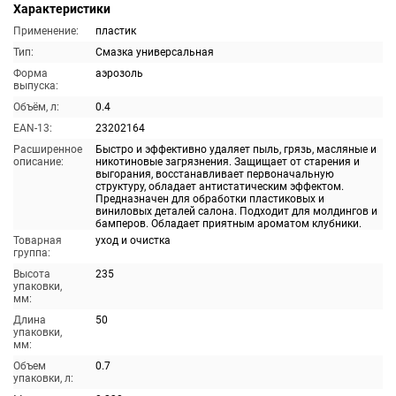
Характеристики
Применение:
пластик
Тип:
Смазка универсальная
Форма
аэрозоль
выпуска:
Объём, л:
0.4
EAN-13:
23202164
Расширенное
Быстро и эффективно удаляет пыль, грязь, масляные и
описание:
никотиновые загрязнения. Защищает от старения и
выгорания, восстанавливает первоначальную
структуру, обладает антистатическим эффектом.
Предназначен для обработки пластиковых и
виниловых деталей салона. Подходит для молдингов и
бамперов. Обладает приятным ароматом клубники.
Товарная
уход и очистка
группа:
Высота
235
упаковки,
мм:
Длина
50
упаковки,
мм:
Объем
0.7
упаковки, л: