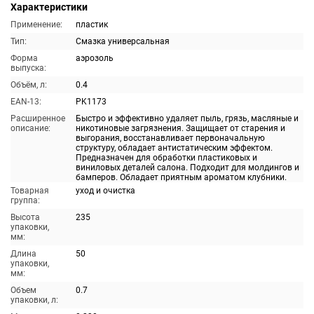
Характеристики
Применение:
пластик
Тип:
Смазка универсальная
Форма
аэрозоль
выпуска:
Объём, л:
0.4
EAN-13:
PK1173
Расширенное
Быстро и эффективно удаляет пыль, грязь, масляные и
описание:
никотиновые загрязнения. Защищает от старения и
выгорания, восстанавливает первоначальную
структуру, обладает антистатическим эффектом.
Предназначен для обработки пластиковых и
виниловых деталей салона. Подходит для молдингов и
бамперов. Обладает приятным ароматом клубники.
Товарная
уход и очистка
группа:
Высота
235
упаковки,
мм:
Длина
50
упаковки,
мм:
Объем
0.7
упаковки, л: