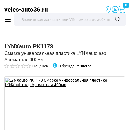
0
veles-auto36.ru
LYNXauto
PK1173
Смазка универсальная пластика LYNXauto аэр
Ароматная 400мл
О бренде LYNXauto
0 оценок