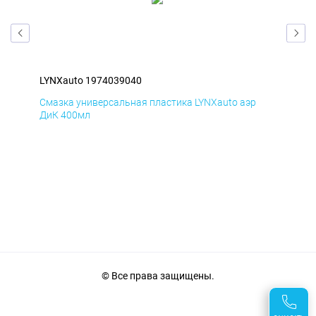
LYNXauto 1974039040
LYN
Смазка универсальная пластика LYNXauto аэр
Сма
ДиК 400мл
ПхВ
© Все права защищены.