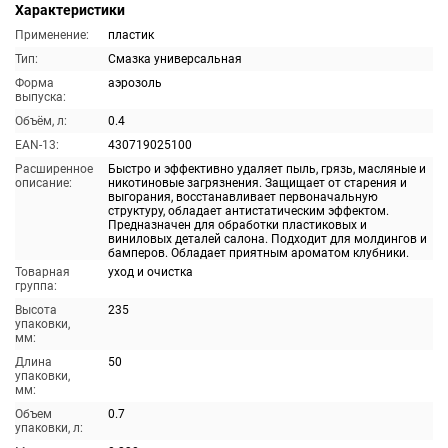
Характеристики
Применение:
пластик
Тип:
Смазка универсальная
Форма
аэрозоль
выпуска:
Объём, л:
0.4
EAN-13:
430719025100
Расширенное
Быстро и эффективно удаляет пыль, грязь, масляные и
описание:
никотиновые загрязнения. Защищает от старения и
выгорания, восстанавливает первоначальную
структуру, обладает антистатическим эффектом.
Предназначен для обработки пластиковых и
виниловых деталей салона. Подходит для молдингов и
бамперов. Обладает приятным ароматом клубники.
Товарная
уход и очистка
группа:
Высота
235
упаковки,
мм:
Длина
50
упаковки,
мм:
Объем
0.7
упаковки, л: