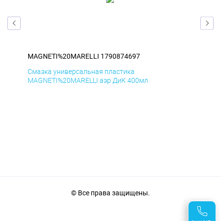
MAGNETI%20MARELLI 1790874697
MA
Смазка универсальная пластика
Сма
MAGNETI%20MARELLI аэр ДиК 400мл
MAG
© Все права защищены.