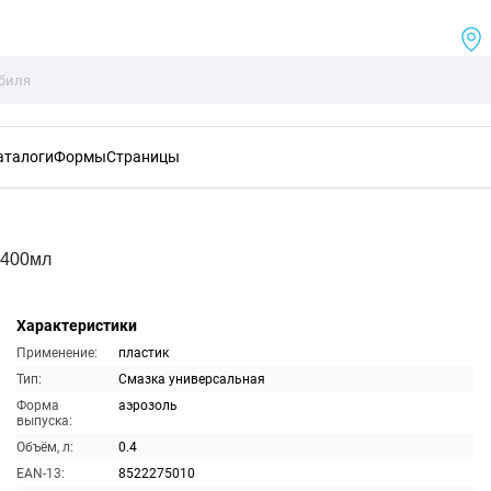
аталоги
Формы
Страницы
 400мл
Характеристики
Применение:
пластик
Тип:
Смазка универсальная
Форма
аэрозоль
выпуска:
Объём, л:
0.4
EAN-13:
8522275010