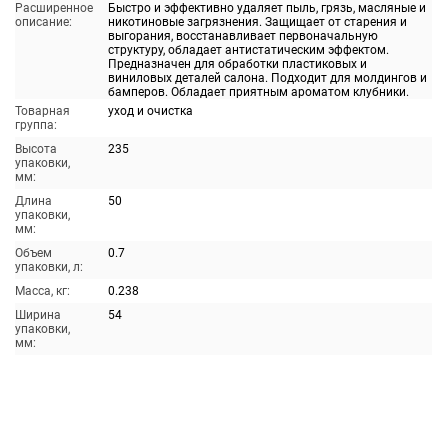
Расширенное
Быстро и эффективно удаляет пыль, грязь, масляные и
описание:
никотиновые загрязнения. Защищает от старения и
выгорания, восстанавливает первоначальную
структуру, обладает антистатическим эффектом.
Предназначен для обработки пластиковых и
виниловых деталей салона. Подходит для молдингов и
бамперов. Обладает приятным ароматом клубники.
Товарная
уход и очистка
группа:
Высота
235
упаковки,
мм:
Длина
50
упаковки,
мм:
Объем
0.7
упаковки, л:
Масса, кг:
0.238
Ширина
54
упаковки,
мм: