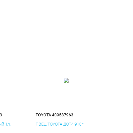
3
TOYOTA 409537963
й 1л.
ПВЕЦ TOYOTA ДОТ4 910г