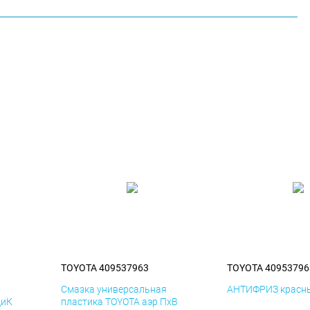
TOYOTA 409537963
TOYOTA 40953796
я
Смазка универсальная
АНТИФРИЗ красны
ДиК
пластика TOYOTA аэр ПхВ