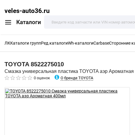
veles-auto36.ru
Каталоги
ЛК
Каталоги групп
Ред.каталоги
Wh-каталоги
Carbase
Сторонние к
TOYOTA
8522275010
Смазка универсальная пластика TOYOTA аэр Ароматная
О бренде TOYOTA
0 оценок